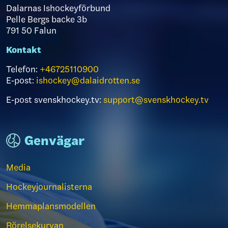
Dalarnas Ishockeyförbund
Pelle Bergs backe 3b
791 50 Falun
Kontakt
Telefon:
+46
725110900
E-post:
ishockey@dalaidrotten.se
E-post svenskhockey.tv:
support@svenskhockey.tv
Genvägar
Media
Hockeyjournalisterna
Hemmaplansmodellen
Rörelsekurvan