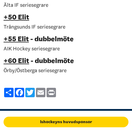
Älta IF seriesegrare
+50 Elit
Trångsunds IF seriesegrare
+55 Elit
- dubbelmöte
AIK Hockey seriesegrare
+60 Elit
- dubbelmöte
Örby/Östberga seriesegrare
Share
Facebook
Twitter
Email
Print
Ishockeyns huvudsponsor